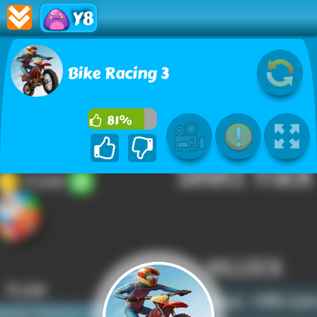
Y8
Bike Racing 3
81%