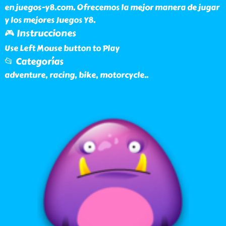
en juegos-y8.com. Ofrecemos la mejor manera de jugar
y los mejores Juegos Y8.
🎮 Instrucciones
Use Left Mouse button to Play
📂 Categorías
adventure, racing, bike, motorcycle
..