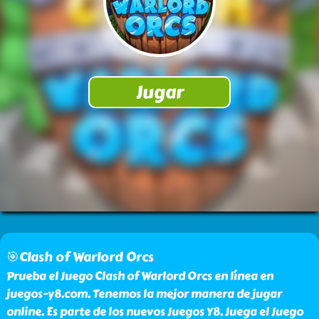
🎯Clash of Warlord Orcs
Prueba el Juego Clash of Warlord Orcs en línea en
juegos-y8.com. Tenemos la mejor manera de jugar
online. Es parte de los nuevos Juegos Y8. Juega el Juego