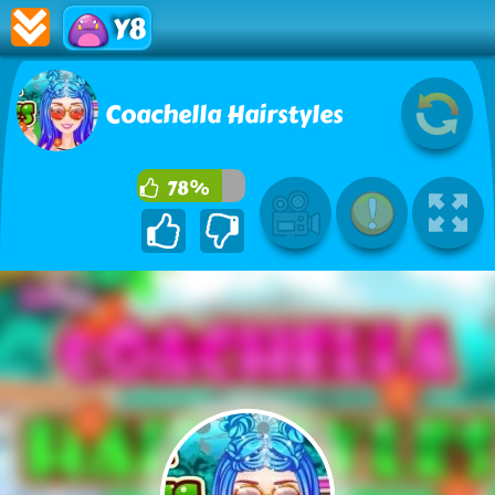
Y8
Coachella Hairstyles
78%