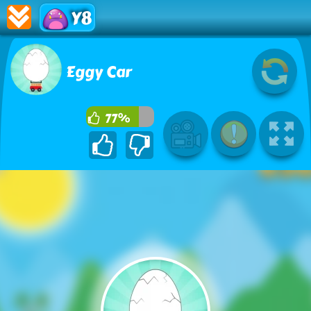
Y8
Eggy Car
77%