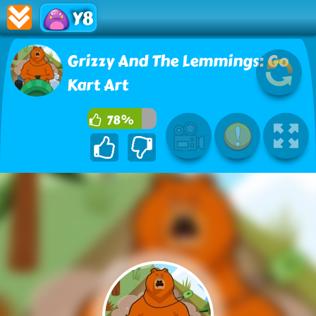
Y8
Grizzy And The Lemmings: Go
Kart Art
78%