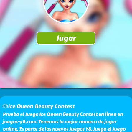
🎲Ice Queen Beauty Contest
Prueba el Juego Ice Queen Beauty Contest en línea en
juegos-y8.com. Tenemos la mejor manera de jugar
online. Es parte de los nuevos Juegos Y8. Juega el Juego