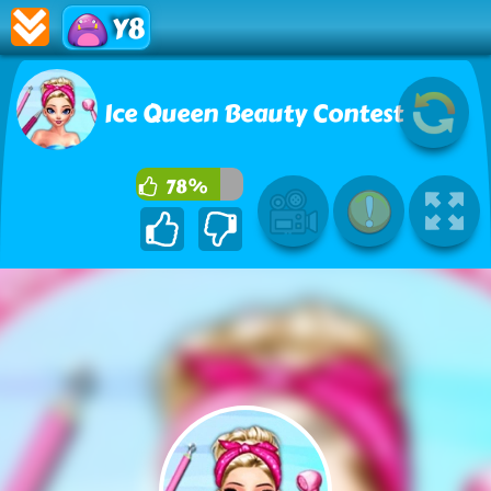
Y8
Ice Queen Beauty Contest
78%