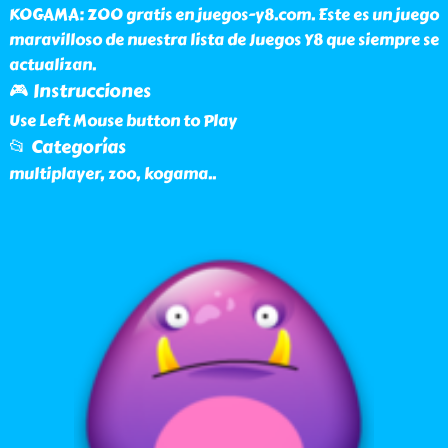
KOGAMA: ZOO gratis en juegos-y8.com. Este es un juego
maravilloso de nuestra lista de Juegos Y8 que siempre se
actualizan.
🎮 Instrucciones
Use Left Mouse button to Play
📂 Categorías
multiplayer, zoo, kogama
..