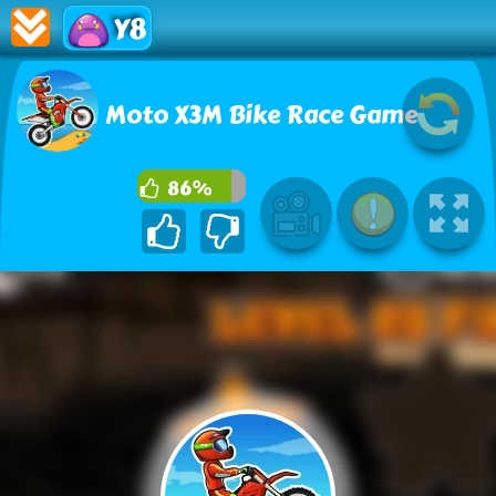
Y8
Moto X3M Bike Race Game
86%