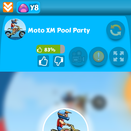
Y8
Moto XM Pool Party
83%