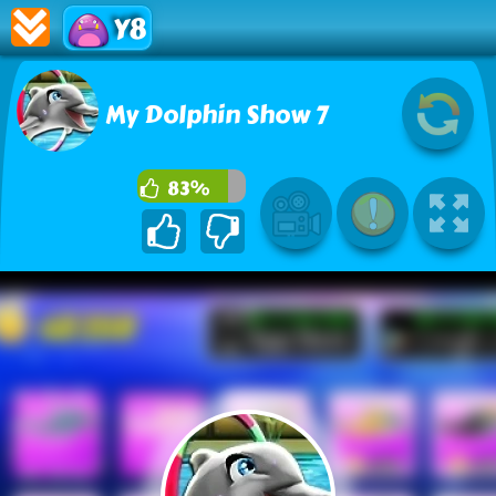
Y8
My Dolphin Show 7
83%