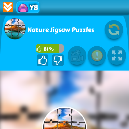
Y8
Nature Jigsaw Puzzles
81%