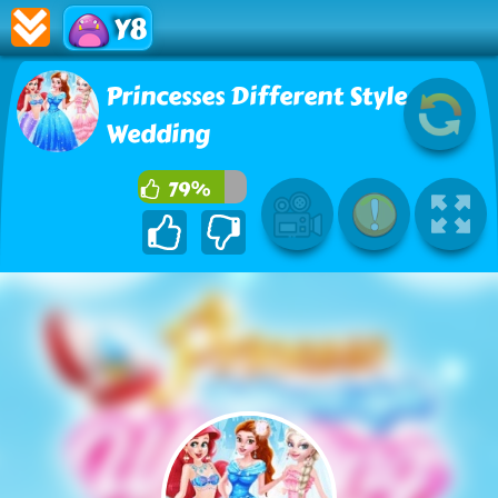
Y8
Princesses Different Style
Wedding
79%