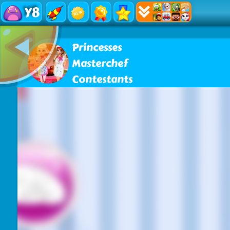
Y8
Princesses
Masterchef
Contestants