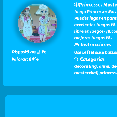
🎲Princesses Mast
Juega Princesses Mas
Puedes jugar en pant
excelentes Juegos Y8.
libre en juegos-y8.c
mejores Juegos Y8.
🎮 Instrucciones
Dispositivo: 💻 Pc
Use Left Mouse butto
📂 Categorías
Valorar: 84%
decorating, anna, deco
masterchef, princess
.