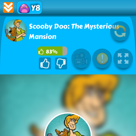
Y8
Scooby Doo: The Mysterious
Mansion
83%