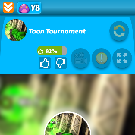
Y8
Toon Tournament
82%