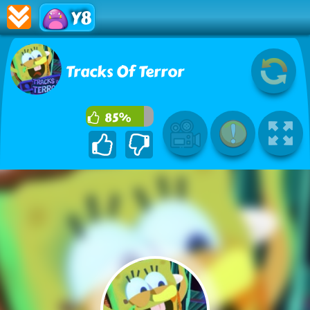
Y8
Tracks Of Terror
85%