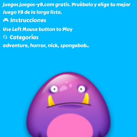
juegos juegos-y8.com gratis. Pruébalo y elige tu mejor
Juego Y8 de la larga lista.
🎮 Instrucciones
Use Left Mouse button to Play
📂 Categorías
adventure, horror, nick, spongebob
..