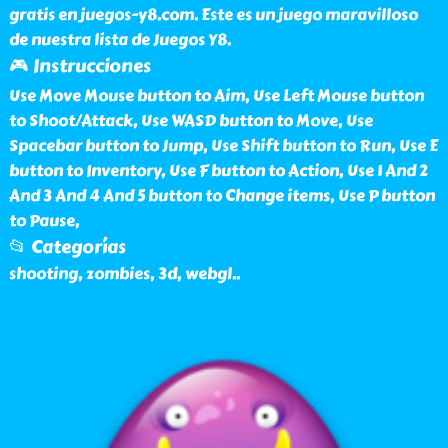
gratis en juegos-y8.com. Este es un juego maravilloso
de nuestra lista de Juegos Y8.
🎮 Instrucciones
Use Move Mouse button to Aim, Use Left Mouse button
to Shoot/Attack, Use WASD button to Move, Use
Spacebar button to Jump, Use Shift button to Run, Use E
button to Inventory, Use F button to Action, Use 1 And 2
And 3 And 4 And 5 button to Change items, Use P button
to Pause,
📂 Categorías
shooting, zombies, 3d, webgl
..