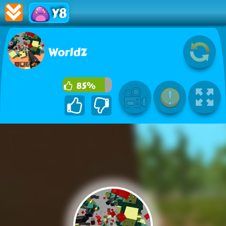
Y8
WorldZ
85%